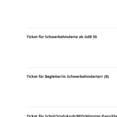
Ticket für Schwerbehinderte ab GdB 50
Ticket für Begleiter/in Schwerbehinderte/r (B)
Ticket für Schül/Stud/Azub/BFD/Münster-Pass/E