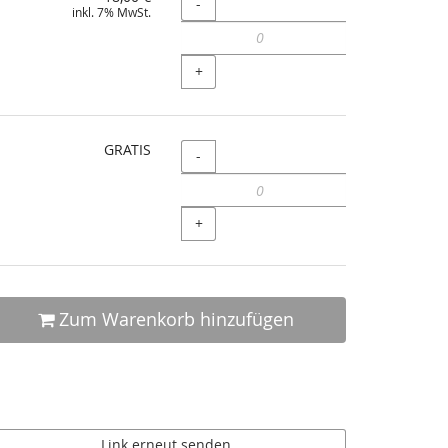
Menge
-
inkl. 7% MwSt.
+
GRATIS
Menge
-
+
Zum Warenkorb hinzufügen
Link erneut senden