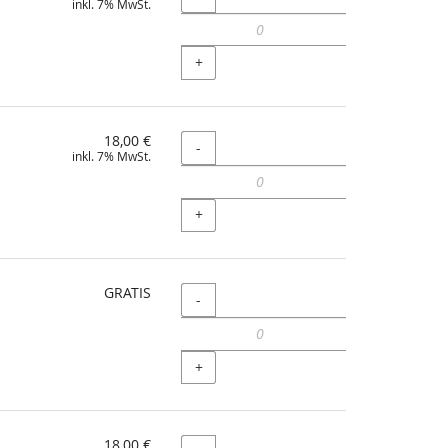
inkl. 7% MwSt.
+
18,00 €
Menge
-
inkl. 7% MwSt.
+
GRATIS
Menge
-
+
18,00 €