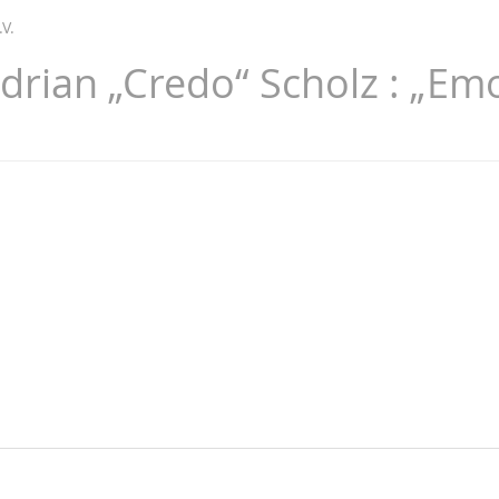
V.
Adrian „Credo“ Scholz : „Em