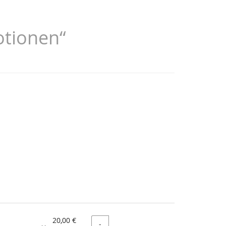
otionen“
20,00 €
Menge
-