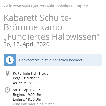
Zum
« Alle Veranstaltungen von Kulturbahnhof Hiltrup e.V.
Haupt-
Inhalt
Kabarett Schulte-
springen
Brömmelkamp –
„Fundiertes Halbwissen“
So, 12. April 2026
Der Vorverkauf ist leider schon beendet
Kulturbahnhof Hiltrup
Bergiusstraße 15
48165 Münster
So, 12. April 2026
Beginn:
19:00
Uhr
Einlass:
18:30
Uhr
Zum Kalender hinzufügen