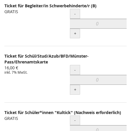
Ticket für Begleiter/in Schwerbehinderte/r (B)
GRATIS
Menge
-
+
Ticket für Schül/Stud/Azub/BFD/Münster-
Pass/Ehrenamtskarte
16,00 €
Menge
-
inkl. 7% MwSt.
+
Ticket für Schüler*innen "Kultick" (Nachweis erforderlich)
GRATIS
Menge
-