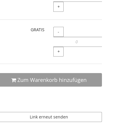
+
GRATIS
Menge
-
+
Zum Warenkorb hinzufügen
Link erneut senden